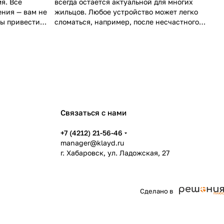
я. Все
всегда остается актуальной для многих
ния — вам не
жильцов. Любое устройство может легко
бы привести
сломаться, например, после несчастного
случая с детьми или домашними животными.
Связаться с нами
+7 (4212) 21-56-46
manager@klayd.ru
г. Хабаровск, ул. Ладожская, 27
Сделано в