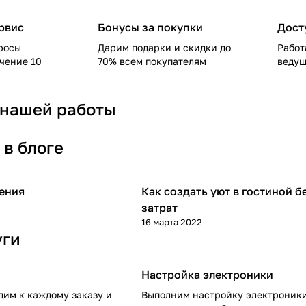
рвис
Бонусы за покупки
Дост
росы
Дарим подарки и скидки до
Работ
ечение 10
70% всем покупателям
ведущ
 нашей работы
 в блоге
ения
Как создать уют в гостиной б
затрат
16 марта 2022
уги
Настройка электроники
дим к каждому заказу и
Выполним настройку электроник