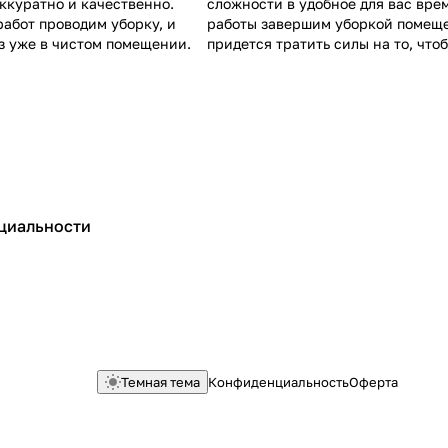
ккуратно и качественно.
сложности в удобное для вас врем
работ проводим уборку, и
работы завершим уборкой помеще
з уже в чистом помещении.
придется тратить силы на то, что
квартиру или офис в порядок.
циальности
Темная тема
Конфиденциальность
Оферта