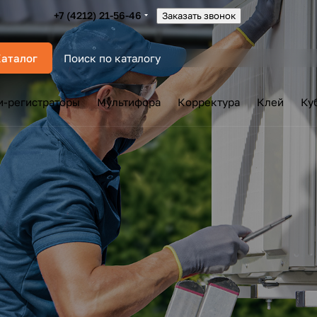
+7 (4212) 21-56-46
Заказать звонок
аталог
и-регистраторы
Мультифора
Корректура
Клей
Ку