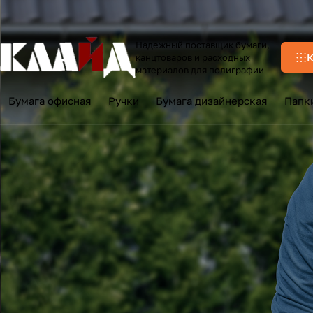
Надежный поставщик бумаги,
К
канцтоваров и расходных
материалов для полиграфии
Бумага офисная
Ручки
Бумага дизайнерская
Папк