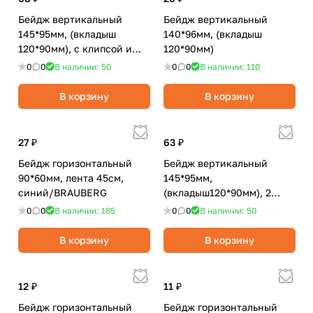
Бейдж вертикальный
Бейдж вертикальный
145*95мм, (вкладыш
140*96мм, (вкладыш
120*90мм), с клипсой и
120*90мм)
булавкой,
0
0
В наличии: 50
0
0
В наличии: 110
мягкий/BRAUBERG
В корзину
В корзину
27 ₽
63 ₽
Бейдж горизонтальный
Бейдж вертикальный
90*60мм, лента 45см,
145*95мм,
синий/BRAUBERG
(вкладыш120*90мм), 2
карабина, шнурок 45см,
0
0
В наличии: 185
0
0
В наличии: 50
синий/BRAUBERG
В корзину
В корзину
12 ₽
11 ₽
Бейдж горизонтальный
Бейдж горизонтальный