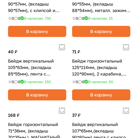
90*57мм, (вкладыш
90*55мм, (вкладыш
90*57мм), с клипсой и
88*54мм), металл. зажим/
булавкой,эконом/STAFF
булавка, 18мкм/Attache
0
0
В наличии: 730
0
0
В наличии: 15
Basic
Economy
В корзину
В корзину
40 ₽
71 ₽
Бейдж вертикальный
Бейдж горизонтальный
105*63мм, (вкладыш
125*114мм, (вкладыш
85*55мм), лента с
120*90мм), 2 карабина,
клипсой,
шнурок 45см,
0
0
В наличии: 150
0
0
В наличии: 50
синий/OfficeSpace
синий/BRAUBERG
В корзину
В корзину
168 ₽
37 ₽
Бейдж горизонтальный
Бейдж вертикальный
71*36мм, (вкладыш
107*65мм,(вкладыш
70*35мм.), МАГНИТНЫЙ
90*60мм) лента с клипсой