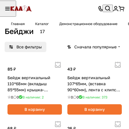
Главная
Каталог
Демонстрационное оборудование
Бейджи
17
Все фильтры
Сначала популярные
85 ₽
43 ₽
Бейдж вертикальный
Бейдж вертикальный
110*68мм (вкладыш
107*65мм, (вставка
85*55мм) крышка-
90*60мм), лента с клипсой
слайдер,без
45см, синий/BRAUBERG
0
0
В наличии: 2
0
0
В наличии: 373
держателя,светло-
серый/Berlingo
В корзину
В корзину
68 ₽
26 ₽