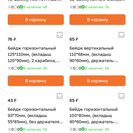
MAGNETIC/BRAUBERG
45см, красный/BRAUBERG
0
0
В наличии: 48
0
0
В наличии: 78
В корзину
В корзину
76 ₽
65 ₽
Бейдж горизонтальный
Бейдж вертикальный
125*110мм, (вкладыш
110*68мм, (вкладыш
120*90мм), 2 карабина,
90*60мм), держатель-
шнурок 45см,
рулетка,
0
0
В наличии: 90
0
0
В наличии: 48
синий/OfficeSpace
черный/OfficeSpace
В корзину
В корзину
43 ₽
65 ₽
Бейдж горизонтальный
Бейдж горизонтальный
93*70мм, (вкладыш
100*80мм, (вкладыш
55*85мм), без держателя,
90*60мм), держатель-
жесткий
рулетка,
0
0
В наличии: 55
0
0
В наличии: 49