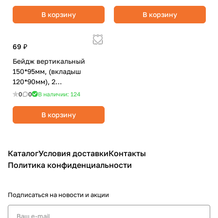
каркас,синий/OfficeSpace
черный/OfficeSpace
В корзину
В корзину
69 ₽
Бейдж вертикальный
150*95мм, (вкладыш
120*90мм), 2
карабина,шнурок 45см,
0
0
В наличии: 124
синий/OfficeSpace
В корзину
Каталог
Условия доставки
Контакты
Политика конфиденциальности
Подписаться
на новости и акции