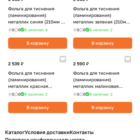
Фольга для тиснения
Фольга для тиснения
(ламинирования)
(ламинирования)
металлик синяя (210мм х
металлик зеленая (210мм
120 метров)
х 120 метров)
0
0
В наличии: 4
0
0
В наличии: 2
В корзину
В корзину
2 539 ₽
2 590 ₽
Фольга для тиснения
Фольга для тиснения
(ламинирования)
(ламинирования)
металлик красная
металлик малиновая
(213мм*122м)
(210мм х 120 метров)
0
0
В наличии: 2
0
0
В наличии: 2
В корзину
В корзину
Каталог
Условия доставки
Контакты
Политика конфиденциальности