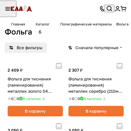
Главная
Каталог
Полиграфические материалы
Фольга
Фольга
6
Все фильтры
Сначала популярные
2 409 ₽
2 307 ₽
Фольга для тиснения
Фольга для тиснения
(ламинирования)
(ламинирования)
металлик золото 04
металлик серебро (210мм
(210мм х 120 метров)
х 120 метров)
0
0
В наличии: 4
0
0
В наличии: 2
В корзину
В корзину
3 050 ₽
3 050 ₽