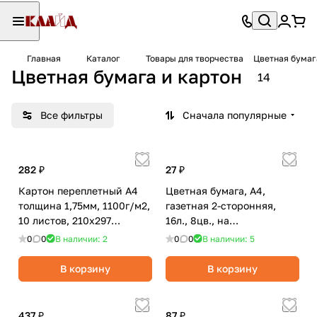
Главная
Каталог
Товары для творчества
Цветная бумаг
Цветная бумага и картон
14
Все фильтры
Сначала популярные
282 ₽
27 ₽
Картон переплетный А4
Цветная бумага, А4,
толщина 1,75мм, 1100г/м2,
газетная 2-сторонняя,
10 листов, 210х297
16л., 8цв., на
мм/BRAUBERG
скобе/ArtSpace,
0
0
В наличии: 2
0
0
В наличии: 5
В корзину
В корзину
437 ₽
87 ₽