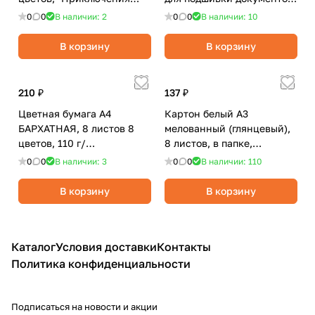
Енота" в папке/Мульти-
100 листов, 260г/м2/
0
0
В наличии: 2
0
0
В наличии: 10
Пульти
Выбор есть
В корзину
В корзину
210 ₽
137 ₽
Цветная бумага А4
Картон белый А3
БАРХАТНАЯ, 8 листов 8
мелованный (глянцевый),
цветов, 110 г/
8 листов, в папке,
м2/BRAUBERG
BRAUBERG Зимняя сказка
0
0
В наличии: 3
0
0
В наличии: 110
В корзину
В корзину
Каталог
Условия доставки
Контакты
Политика конфиденциальности
Подписаться
на новости и акции