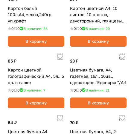
Картон белый
Картон цветной А4, 10
100л,А4,мелов,240гр,
листов, 10 цветов,
уп.крафт
двусторонний, глянцевый,
ПандаРог
0
0
В наличии: 56
0
0
В наличии: 29
"Эмоциональный
интелект"
В корзину
В корзину
85 ₽
23 ₽
Картон цветной
Цветная бумага, А4,
голографический А4, 5л.. 5
газетная, 16л., 16цв.,
цв. в папке
односторон."Единорог"/ArtSp
0
0
В наличии: 7
0
0
В наличии: 21
В корзину
В корзину
64 ₽
70 ₽
Цветная бумага А4
Цветная бумага, А4, 2-