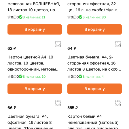
мелованная ВОЛШЕБНАЯ,
сторонняя офсетная, 32
18 листов 10 цветов, на
цв., 16 л. на скобе/Мульти-
скобе, 200х280 мм,
пульти
0
0
В наличии: 11
0
0
В наличии: 80
"Тукан"/ЮНЛАНДИЯ
В корзину
В корзину
62 ₽
64 ₽
Картон цветной А4, 10
Цветная бумага, А4, 2-
листов, 10 цветов,
сторонняя офсетная, 16
односторонний, матовый,
листов 8 цветов, на скобе,
ПандаРог
"Кораблик"/BRAUBERG
0
0
В наличии: 10
0
0
В наличии: 4
"Эмоциональный
интелект"
В корзину
В корзину
66 ₽
555 ₽
Цветная бумага, А4,
Картон белый А4
офсетная, 16 листов 8
немелованный (матовый)
цветов, "Приключения
для подшивки документов,