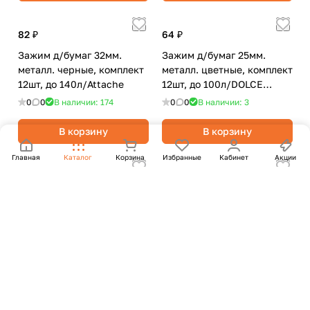
82 ₽
64 ₽
Зажим д/бумаг 32мм.
Зажим д/бумаг 25мм.
металл. черные, комплект
металл. цветные, комплект
12шт, до 140л/Attache
12шт, до 100л/DOLCE
COSTO
0
0
В наличии: 174
0
0
В наличии: 3
В корзину
В корзину
Главная
Каталог
Корзина
Избранные
Кабинет
Акции
139 ₽
79 ₽
Зажим д/бумаг 41мм.
Зажим д/бумаг 32мм.
металл. цветные, комплект
металл. черные, комплект
12шт, до 200л/Alingar
12шт, до 140л/DOLCE
COSTO
0
0
В наличии: 2
0
0
В наличии: 426
В корзину
В корзину