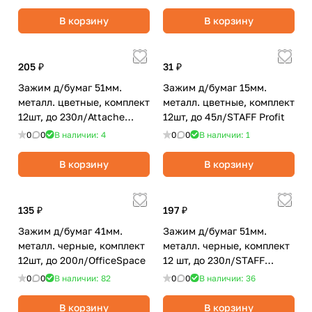
В корзину
В корзину
205 ₽
31 ₽
Зажим д/бумаг 51мм.
Зажим д/бумаг 15мм.
металл. цветные, комплект
металл. цветные, комплект
12шт, до 230л/Attache
12шт, до 45л/STAFF Profit
Economy
0
0
В наличии: 4
0
0
В наличии: 1
В корзину
В корзину
135 ₽
197 ₽
Зажим д/бумаг 41мм.
Зажим д/бумаг 51мм.
металл. черные, комплект
металл. черные, комплект
12шт, до 200л/OfficeSpace
12 шт, до 230л/STAFF
EVERYDAY
0
0
В наличии: 82
0
0
В наличии: 36
В корзину
В корзину