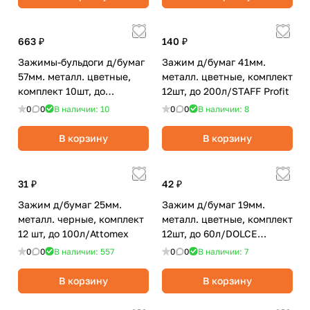
663 ₽
140 ₽
Зажимы-бульдоги д/бумаг
Зажим д/бумаг 41мм.
57мм. металл. цветные,
металл. цветные, комплект
комплект 10шт, до
12шт, до 200л/STAFF Profit
90л/Berlingo
0
0
В наличии: 10
0
0
В наличии: 8
В корзину
В корзину
31 ₽
42 ₽
Зажим д/бумаг 25мм.
Зажим д/бумаг 19мм.
металл. черные, комплект
металл. цветные, комплект
12 шт, до 100л/Attomex
12шт, до 60л/DOLCE
COSTO
0
0
В наличии: 557
0
0
В наличии: 7
В корзину
В корзину