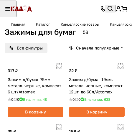
Главная
Каталог
Канцелярские товары
Канцелярск
Зажимы для бумаг
58
Все фильтры
Сначала популярные
317 ₽
22 ₽
Зажим д/бумаг 75мм.
Зажим д/бумаг 19мм.
металл. черные, комплект
металл. черные, комплект
6 шт/Attomex
12шт, до 60л/Attomex
0
0
В наличии: 48
0
0
В наличии: 638
В корзину
В корзину
35 ₽
198 ₽