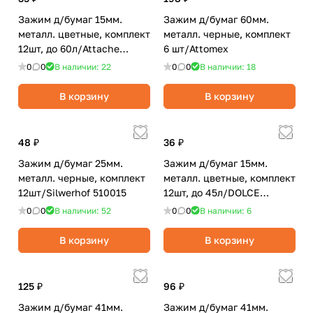
Зажим д/бумаг 15мм.
Зажим д/бумаг 60мм.
металл. цветные, комплект
металл. черные, комплект
12шт, до 60л/Attache
6 шт/Attomex
Economy
0
0
В наличии: 22
0
0
В наличии: 18
В корзину
В корзину
48 ₽
36 ₽
Зажим д/бумаг 25мм.
Зажим д/бумаг 15мм.
металл. черные, комплект
металл. цветные, комплект
12шт/Silwerhof 510015
12шт, до 45л/DOLCE
COSTO
0
0
В наличии: 52
0
0
В наличии: 6
В корзину
В корзину
125 ₽
96 ₽
Зажим д/бумаг 41мм.
Зажим д/бумаг 41мм.