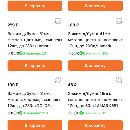
В корзину
В корзину
259 ₽
168 ₽
Зажим д/бумаг 51мм.
Зажим д/бумаг 41мм.
металл. цветные, комплект
металл. цветные, комплект
12шт, до 230л/Lamark
12шт, до 200л/Lamark
0
0
В наличии: 16
0
0
В наличии: 100
В корзину
В корзину
190 ₽
48 ₽
Зажим д/бумаг 51мм.
Зажим д/бумаг 19мм.
металл. черные, комплект
металл. цветные, комплект
12шт, до 230л/DOLCE
12шт, до 60л/LAMARK687
COSTO
0
0
В наличии: 219
0
0
В наличии: 12
В корзину
В корзину