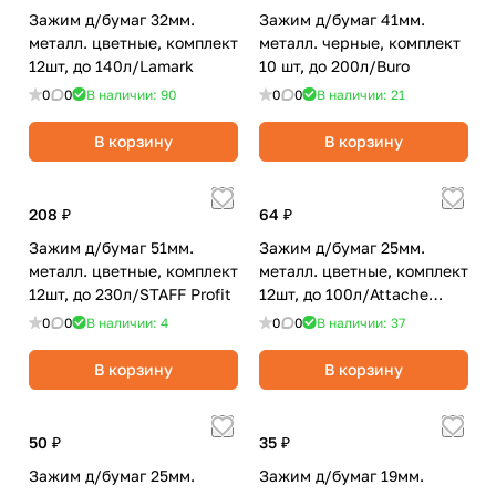
Зажим д/бумаг 32мм.
Зажим д/бумаг 41мм.
металл. цветные, комплект
металл. черные, комплект
12шт, до 140л/Lamark
10 шт, до 200л/Buro
0
0
В наличии: 90
0
0
В наличии: 21
В корзину
В корзину
208 ₽
64 ₽
Зажим д/бумаг 51мм.
Зажим д/бумаг 25мм.
металл. цветные, комплект
металл. цветные, комплект
12шт, до 230л/STAFF Profit
12шт, до 100л/Attache
Economy
0
0
В наличии: 4
0
0
В наличии: 37
В корзину
В корзину
50 ₽
35 ₽
Зажим д/бумаг 25мм.
Зажим д/бумаг 19мм.