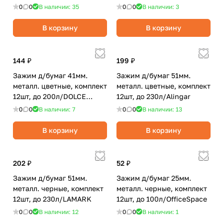
Economy
0
0
В наличии: 35
0
0
В наличии: 3
В корзину
В корзину
144 ₽
199 ₽
Зажим д/бумаг 41мм.
Зажим д/бумаг 51мм.
металл. цветные, комплект
металл. цветные, комплект
12шт, до 200л/DOLCE
12шт, до 230л/Alingar
COSTO
0
0
В наличии: 7
0
0
В наличии: 13
В корзину
В корзину
202 ₽
52 ₽
Зажим д/бумаг 51мм.
Зажим д/бумаг 25мм.
металл. черные, комплект
металл. черные, комплект
12шт, до 230л/LAMARK
12шт, до 100л/OfficeSpace
0
0
В наличии: 12
0
0
В наличии: 1