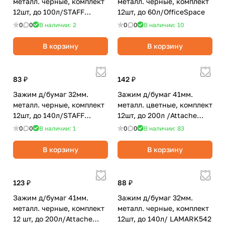
металл. черные, комплект
металл. черные, комплект
12шт, до 100л/STAFF
12шт, до 60л/OfficeSpace
EVERYDAY
0
0
В наличии: 2
0
0
В наличии: 10
В корзину
В корзину
83 ₽
142 ₽
Зажим д/бумаг 32мм.
Зажим д/бумаг 41мм.
металл. черные, комплект
металл. цветные, комплект
12шт, до 140л/STAFF
12шт, до 200л /Attache
EVERYDAY
Economy
0
0
В наличии: 1
0
0
В наличии: 83
В корзину
В корзину
123 ₽
88 ₽
Зажим д/бумаг 41мм.
Зажим д/бумаг 32мм.
металл. черные, комплект
металл. черные, комплект
12 шт, до 200л/Attache
12шт, до 140л/ LAMARK542