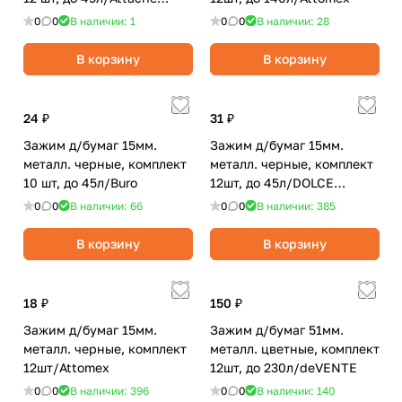
Economy
0
0
В наличии: 1
0
0
В наличии: 28
В корзину
В корзину
24 ₽
31 ₽
Зажим д/бумаг 15мм.
Зажим д/бумаг 15мм.
металл. черные, комплект
металл. черные, комплект
10 шт, до 45л/Buro
12шт, до 45л/DOLCE
COSTO
0
0
В наличии: 66
0
0
В наличии: 385
В корзину
В корзину
18 ₽
150 ₽
Зажим д/бумаг 15мм.
Зажим д/бумаг 51мм.
металл. черные, комплект
металл. цветные, комплект
12шт/Attomex
12шт, до 230л/deVENTE
0
0
В наличии: 396
0
0
В наличии: 140