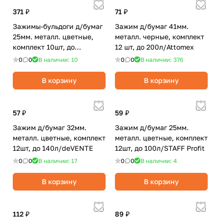
371 ₽
71 ₽
Зажимы-бульдоги д/бумаг
Зажим д/бумаг 41мм.
25мм. металл. цветные,
металл. черные, комплект
комплект 10шт, до
12 шт, до 200л/Attomex
60л/Berlingo
0
0
В наличии: 10
0
0
В наличии: 376
В корзину
В корзину
57 ₽
59 ₽
Зажим д/бумаг 32мм.
Зажим д/бумаг 25мм.
металл. цветные, комплект
металл. цветные, комплект
12шт, до 140л/deVENTE
12шт, до 100л/STAFF Profit
0
0
В наличии: 17
0
0
В наличии: 4
В корзину
В корзину
112 ₽
89 ₽