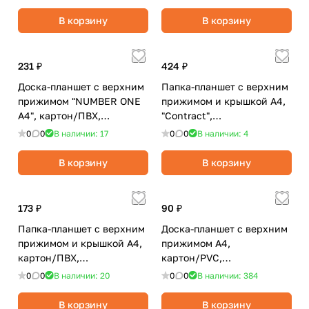
В корзину
В корзину
231 ₽
424 ₽
Доска-планшет с верхним
Папка-планшет с верхним
прижимом "NUMBER ONE
прижимом и крышкой А4,
А4", картон/ПВХ,
"Contract",
черн./BRAUBERG
синяя/BRAUBERG
0
0
В наличии: 17
0
0
В наличии: 4
В корзину
В корзину
173 ₽
90 ₽
Папка-планшет с верхним
Доска-планшет с верхним
прижимом и крышкой А4,
прижимом А4,
картон/ПВХ,
картон/PVC,
черный/deVENTE
синий/Workmate
0
0
В наличии: 20
0
0
В наличии: 384
В корзину
В корзину