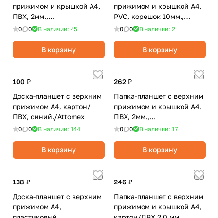
прижимом и крышкой А4,
прижимом и крышкой А4,
ПВХ, 2мм.,
PVC, корешок 10мм.,
синяя/deVENTE
синяя/Lamark
0
0
В наличии: 45
0
0
В наличии: 2
В корзину
В корзину
100 ₽
262 ₽
Доска-планшет с верхним
Папка-планшет с верхним
прижимом А4, картон/
прижимом и крышкой А4,
ПВХ, синий./Attomex
ПВХ, 2мм.,
черная/deVENTE
0
0
В наличии: 144
0
0
В наличии: 17
В корзину
В корзину
138 ₽
246 ₽
Доска-планшет с верхним
Папка-планшет с верхним
прижимом А4,
прижимом и крышкой А4,
пластиковый,
картон/ПВХ 2,0 мм,