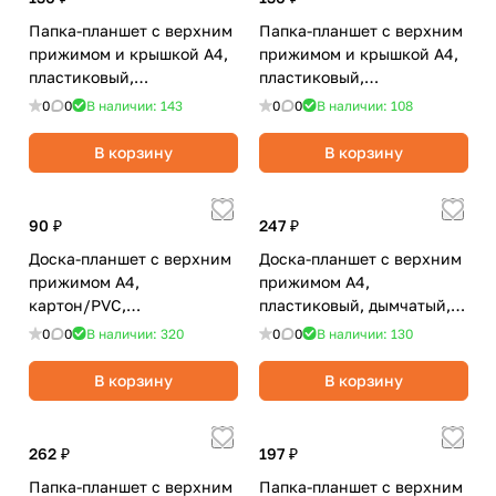
Папка-планшет с верхним
Папка-планшет с верхним
прижимом и крышкой А4,
прижимом и крышкой А4,
пластиковый,
пластиковый,
черный/Workmate
синий/Workmate
0
0
В наличии: 143
0
0
В наличии: 108
В корзину
В корзину
90 ₽
247 ₽
Доска-планшет с верхним
Доска-планшет с верхним
прижимом А4,
прижимом А4,
картон/PVC,
пластиковый, дымчатый,
черный/Workmate
голубой/deVENTE
0
0
В наличии: 320
0
0
В наличии: 130
В корзину
В корзину
262 ₽
197 ₽
Папка-планшет с верхним
Папка-планшет с верхним