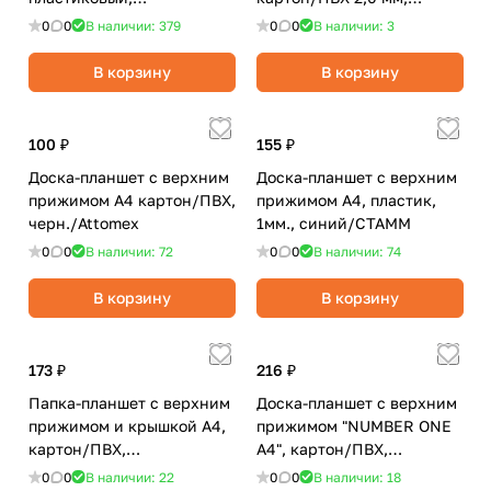
синий/Workmate
синяя/STAFF
0
0
В наличии: 379
0
0
В наличии: 3
В корзину
В корзину
100 ₽
155 ₽
Доска-планшет с верхним
Доска-планшет с верхним
прижимом А4 картон/ПВХ,
прижимом А4, пластик,
черн./Attomex
1мм., синий/СТАММ
0
0
В наличии: 72
0
0
В наличии: 74
В корзину
В корзину
173 ₽
216 ₽
Папка-планшет с верхним
Доска-планшет с верхним
прижимом и крышкой А4,
прижимом "NUMBER ONE
картон/ПВХ,
А4", картон/ПВХ,
синий./deVENTE
синяя./BRAUBERG
0
0
В наличии: 22
0
0
В наличии: 18