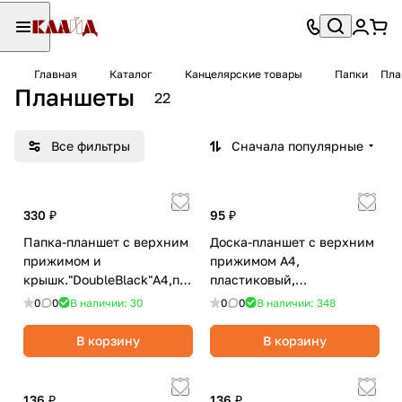
Главная
Каталог
Канцелярские товары
Папки
Пла
Планшеты
22
Все фильтры
Сначала популярные
330 ₽
95 ₽
Папка-планшет с верхним
Доска-планшет с верхним
прижимом и
прижимом А4,
крышк."DoubleBlack"А4,пластик,1300мкм,
пластиковый,
черная с
черный/Workmate
0
0
В наличии: 30
0
0
В наличии: 348
рисунком/Berlingo
В корзину
В корзину
136 ₽
136 ₽