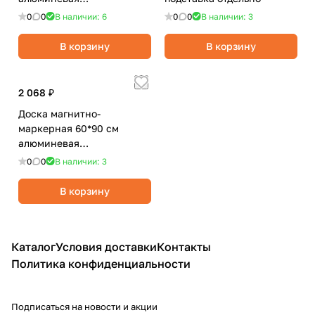
рамка,полочка/Attomex
0
0
В наличии: 6
0
0
В наличии: 3
В корзину
В корзину
2 068 ₽
Доска магнитно-
маркерная 60*90 см
алюминевая
рамка,полочка/Alingar
0
0
В наличии: 3
В корзину
Каталог
Условия доставки
Контакты
Политика конфиденциальности
Подписаться
на новости и акции