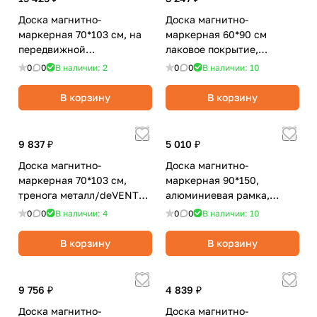
Доска магнитно-
Доска магнитно-
маркерная 70*103 см, на
маркерная 60*90 см
передвижной
лаковое покрытие,
подставке/deVENTE
алюминевая рамка,
0
0
В наличии: 2
0
0
В наличии: 10
Highline
полочка/Attache Economy
Ultra
В корзину
В корзину
9 837 ₽
5 010 ₽
Доска магнитно-
Доска магнитно-
маркерная 70*103 см,
маркерная 90*150,
тренога металл/deVENTE
алюминиевая рамка,
Highline
полочка/Attomex
0
0
В наличии: 4
0
0
В наличии: 10
В корзину
В корзину
9 756 ₽
4 839 ₽
Доска магнитно-
Доска магнитно-