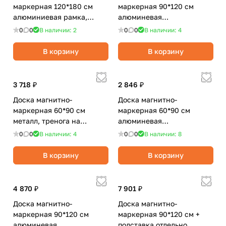
маркерная 120*180 см
маркерная 90*120 см
алюминиевая рамка,
алюминевая
полочка/OfficeSpace
рамка,полочка/OfficeSpace
0
0
В наличии: 2
0
0
В наличии: 4
В корзину
В корзину
3 718 ₽
2 846 ₽
Доска магнитно-
Доска магнитно-
маркерная 60*90 см
маркерная 60*90 см
металл, тренога на
алюминевая
колесах
рамка,полочка/Buro
0
0
В наличии: 4
0
0
В наличии: 8
В корзину
В корзину
4 870 ₽
7 901 ₽
Доска магнитно-
Доска магнитно-
маркерная 90*120 см
маркерная 90*120 см +
алюминевая
подставка отдельно