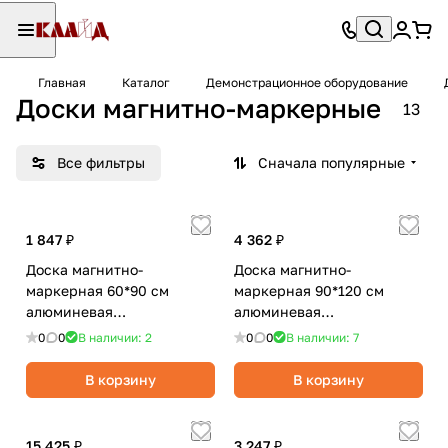
Главная
Каталог
Демонстрационное оборудование
Доски магнитно-маркерные
13
Все фильтры
Сначала популярные
1 847 ₽
4 362 ₽
Доска магнитно-
Доска магнитно-
маркерная 60*90 см
маркерная 90*120 см
алюминевая
алюминевая
рамка,полочка/Attomex
рамка/Attache Economy
0
0
В наличии: 2
0
0
В наличии: 7
Ultra
В корзину
В корзину
15 425 ₽
3 247 ₽