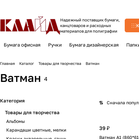
Надежный поставщик бумаги,
К
канцтоваров и расходных
материалов для полиграфии
Бумага офисная
Ручки
Бумага дизайнерская
Папк
Главная
Каталог
Товары для творчества
Ватман
Ватман
4
Категория
Сначала попу
Товары для творчества
Альбомы
39 ₽
Карандаши цветные, мелки
Ватман А1 (860*61
Краски акварельные, гаушь,