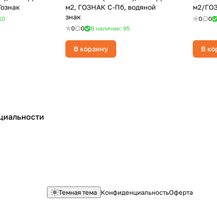
Гознак
м2, ГОЗНАК С-Пб, водяной
м2/ГО
знак
10
0
0
0
0
В наличии: 95
В корзину
В ко
циальности
Темная тема
Конфиденциальность
Оферта