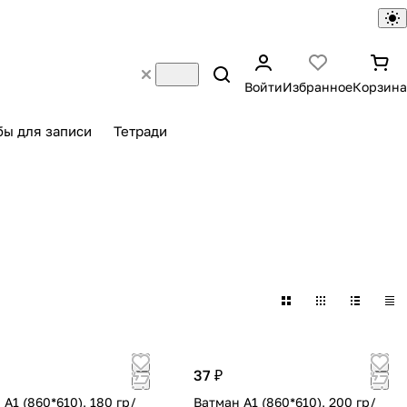
Войти
Избранное
Корзина
бы для записи
Тетради
37 ₽
А1 (860*610), 180 гр/
Ватман А1 (860*610), 200 гр/