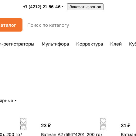
+7 (4212) 21-56-46
Заказать звонок
аталог
и-регистраторы
Мультифора
Корректура
Клей
Ку
лярные
23 ₽
31 ₽
0), 200 гр/
Ватман А2 (594*420), 200 гр/
Ватман 