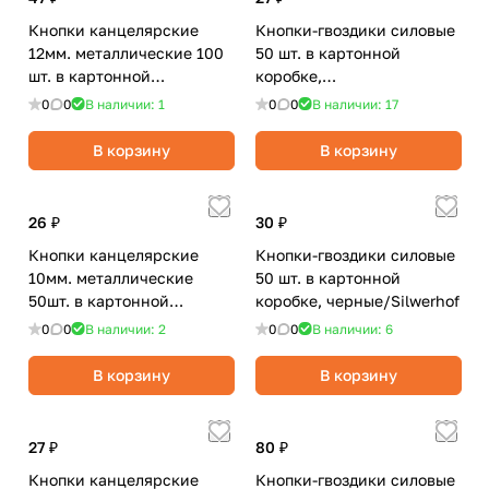
Кнопки канцелярские
Кнопки-гвоздики силовые
12мм. металлические 100
50 шт. в картонной
шт. в картонной
коробке,
коробке/STAFF
ассорти/Workmate
0
0
В наличии: 1
0
0
В наличии: 17
"EVERYDAY"
В корзину
В корзину
26 ₽
30 ₽
Кнопки канцелярские
Кнопки-гвоздики силовые
10мм. металлические
50 шт. в картонной
50шт. в картонной
коробке, черные/Silwerhof
коробке,
0
0
В наличии: 2
0
0
В наличии: 6
ассорти/BRAUBERG
В корзину
В корзину
27 ₽
80 ₽
Кнопки канцелярские
Кнопки-гвоздики силовые