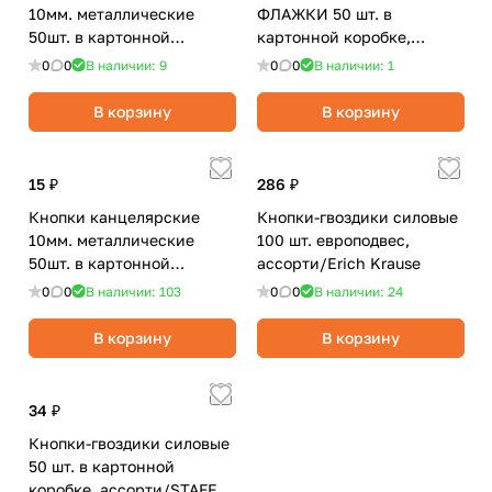
10мм. металлические
ФЛАЖКИ 50 шт. в
50шт. в картонной
картонной коробке,
коробке, ассорти/Attache
ассорти/OfficeSpace
0
0
В наличии: 9
0
0
В наличии: 1
В корзину
В корзину
15 ₽
286 ₽
Кнопки канцелярские
Кнопки-гвоздики силовые
10мм. металлические
100 шт. европодвес,
50шт. в картонной
ассорти/Erich Krause
коробке,стального
0
0
В наличии: 103
0
0
В наличии: 24
цвета/Attache Economy
В корзину
В корзину
34 ₽
Кнопки-гвоздики силовые
50 шт. в картонной
коробке, ассорти/STAFF