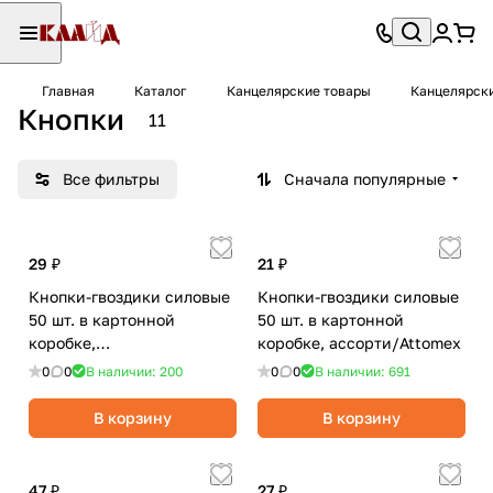
Главная
Каталог
Канцелярские товары
Канцелярск
Кнопки
11
Все фильтры
Сначала популярные
29 ₽
21 ₽
Кнопки-гвоздики силовые
Кнопки-гвоздики силовые
50 шт. в картонной
50 шт. в картонной
коробке,
коробке, ассорти/Attomex
ассорти/OfficeSpace
0
0
В наличии: 200
0
0
В наличии: 691
В корзину
В корзину
47 ₽
27 ₽