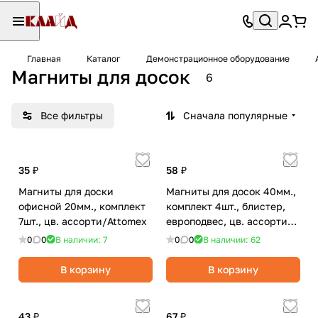
Главная
Каталог
Демонстрационное оборудование
Магниты для досок
6
Все фильтры
Сначала популярные
35 ₽
58 ₽
Магниты для доски
Магниты для досок 40мм.,
офисной 20мм., комплект
комплект 4шт., блистер,
7шт., цв. ассорти/Attomex
европодвес, цв. ассорти/
Глобус
0
0
В наличии: 7
0
0
В наличии: 62
В корзину
В корзину
43 ₽
67 ₽