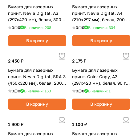
Бумага для лазерных
Бумага для лазерных
принт. Nevia Digital, А3
принт. Nevia Digital, А4
(297x420 мм), белая, 300
(210x297 мм), белая, 200 г/
г/м2, матовая, 100 л.
м2, матовая, 250 л.
0
0
В наличии: 208
0
0
В наличии: 334
В корзину
В корзину
2 450 ₽
2 175 ₽
Бумага для лазерных
Бумага для лазерных
принт. Nevia Digital, SRA-3
принт. Color Copy, А3
(450x320 мм), белая, 200
(297х420 мм), белая, 90 г/
г/м2, глянцевая, 250 л.
м2, матовая, 500 л.
0
0
В наличии: 160
0
0
В наличии: 1
В корзину
В корзину
1 900 ₽
1 100 ₽
Бумага для лазерных
Бумага для лазерных