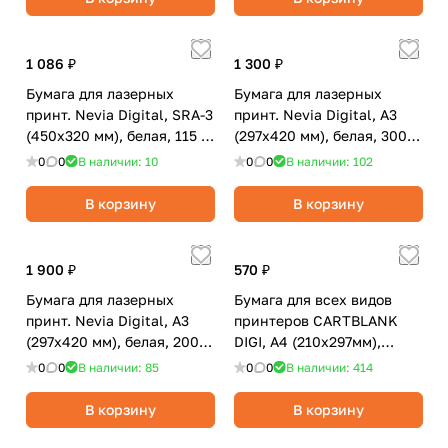
1 086 ₽
1 300 ₽
Бумага для лазерных
Бумага для лазерных
принт. Nevia Digital, SRA-3
принт. Nevia Digital, А3
(450x320 мм), белая, 115 г/
(297x420 мм), белая, 300
м2, глянцевая, 250 л.
г/м2, глянцевая, 125 л.
0
0
В наличии: 10
0
0
В наличии: 102
В корзину
В корзину
1 900 ₽
570 ₽
Бумага для лазерных
Бумага для всех видов
принт. Nevia Digital, А3
принтеров CARTBLANK
(297x420 мм), белая, 200
DIGI, А4 (210х297мм),
г/м2, матовая, 250 л.
белая, 200 г/м2, матовая,
0
0
В наличии: 85
0
0
В наличии: 414
200 л.
В корзину
В корзину