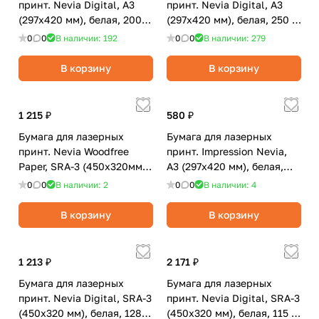
принт. Nevia Digital, А3
принт. Nevia Digital, А3
(297x420 мм), белая, 200
(297x420 мм), белая, 250 г/
г/м2, глянцевая, 250 л.
м2, матовая, 125 л.
0
0
В наличии: 192
0
0
В наличии: 279
В корзину
В корзину
1 215 ₽
580 ₽
Бумага для лазерных
Бумага для лазерных
принт. Nevia Woodfree
принт. Impression Nevia,
Paper, SRA-3 (450х320мм),
А3 (297x420 мм), белая,
белая, 250 г/м2, матовая,
100 г/м2, матовая, 250 л
0
0
В наличии: 2
0
0
В наличии: 4
125 л.
В корзину
В корзину
1 213 ₽
2 171 ₽
Бумага для лазерных
Бумага для лазерных
принт. Nevia Digital, SRA-3
принт. Nevia Digital, SRA-3
(450x320 мм), белая, 128
(450x320 мм), белая, 115 г/