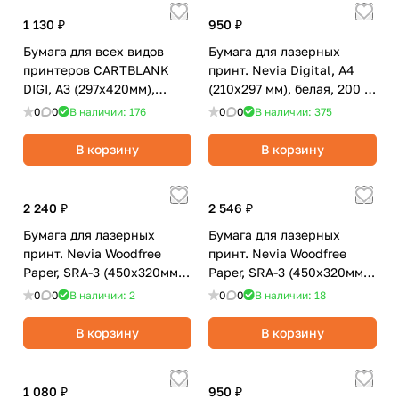
1 130 ₽
950 ₽
Бумага для всех видов
Бумага для лазерных
принтеров CARTBLANK
принт. Nevia Digital, А4
DIGI, А3 (297х420мм),
(210x297 мм), белая, 200 г/
белая, 160 г/м2, матовая,
м2, глянцевая, 250 л.
0
0
В наличии: 176
0
0
В наличии: 375
250 л.
В корзину
В корзину
2 240 ₽
2 546 ₽
Бумага для лазерных
Бумага для лазерных
принт. Nevia Woodfree
принт. Nevia Woodfree
Paper, SRA-3 (450х320мм),
Paper, SRA-3 (450х320мм),
белая, 160 г/м2, матовая,
белая, 180 г/м2, матовая,
0
0
В наличии: 2
0
0
В наличии: 18
250 л.
250 л.
В корзину
В корзину
1 080 ₽
950 ₽