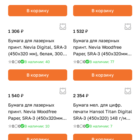
200 л.
В корзину
В корзину
1 306 ₽
1 532 ₽
Бумага для лазерных
Бумага для лазерных
принт. Nevia Digital, SRA-3
принт. Nevia Woodfree
(450x320 мм), белая, 300
Paper, SRA-3 (450х320мм),
г/м2, глянцевая, 125 л.
белая, 300 г/м2, матовая,
0
0
В наличии: 40
0
0
В наличии: 77
125 л.
В корзину
В корзину
1 540 ₽
2 354 ₽
Бумага для лазерных
Бумага мел. для цифр.
принт. Nevia Woodfree
печати Hansol Titan Digital
Paper, SRA-3 (450х320мм),
SRA-3 (450x320) 148 г/м2
белая, 120 г/м2, матовая,
Gloss (глянцевая) белая (
0
0
В наличии: 10
0
0
В наличии: 7
250 л.
В корзину
В корзину