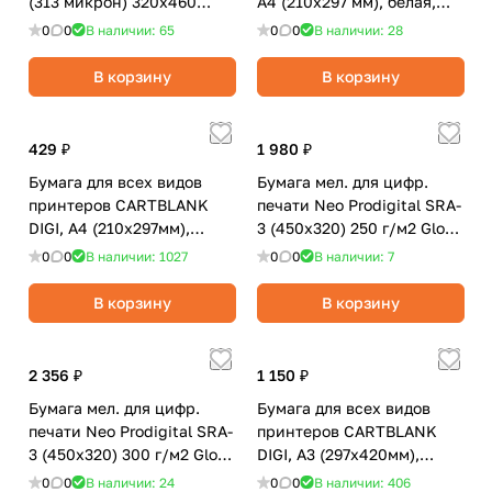
(313 микрон) 320х460
А4 (210x297 мм), белая,
матовая
100 г/м2, матовая, 500 л
0
0
В наличии: 65
0
0
В наличии: 28
В корзину
В корзину
429 ₽
1 980 ₽
Бумага для всех видов
Бумага мел. для цифр.
принтеров CARTBLANK
печати Neo Prodigital SRA-
DIGI, А4 (210х297мм),
3 (450x320) 250 г/м2 Gloss
белая, 160 г/м2, матовая,
(глянцев) белая (250 л)
0
0
В наличии: 1027
0
0
В наличии: 7
250 л.
В корзину
В корзину
2 356 ₽
1 150 ₽
Бумага мел. для цифр.
Бумага для всех видов
печати Neo Prodigital SRA-
принтеров CARTBLANK
3 (450x320) 300 г/м2 Gloss
DIGI, А3 (297х420мм),
(глянцев) белая (250 л)
белая, 200 г/м2, матовая,
0
0
В наличии: 24
0
0
В наличии: 406