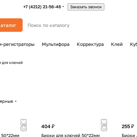
+7 (4212) 21-56-46
Заказать звонок
аталог
и-регистраторы
Мультифора
Корректура
Клей
Ку
и для ключей
лярные
404 ₽
255 ₽
 50*22мм
Бирки для ключей 50*22мм
Бирки 