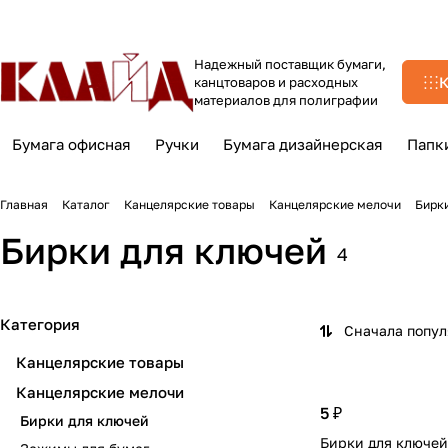
Надежный поставщик бумаги,
К
канцтоваров и расходных
материалов для полиграфии
Бумага офисная
Ручки
Бумага дизайнерская
Папк
Главная
Каталог
Канцелярские товары
Канцелярские мелочи
Бирк
Бирки для ключей
4
Категория
Сначала попу
Канцелярские товары
Канцелярские мелочи
5 ₽
Бирки для ключей
Бирки для ключей