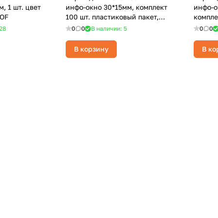
, 1 шт. цвет
инфо-окно 30*15мм, комплект
инфо-о
OF
100 шт. пластиковый пакет,
компле
ассорти/SILWERHOF
28
0
0
В наличии: 5
0
0
В корзину
В ко