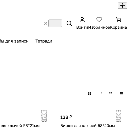
Войти
Избранное
Корзина
бы для записи
Тетради
138 ₽
для ключей 58*21мм
Бирки для ключей 58*20мм