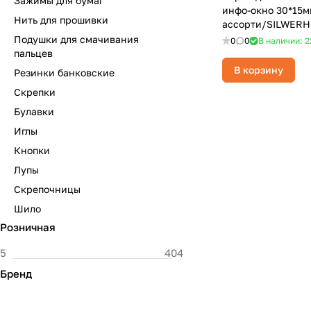
Зажимы для бумаг
инфо-окно 30*15мм
Нить для прошивки
ассорти/SILWERH
Подушки для смачивания
0
0
В наличии: 2
пальцев
В корзину
Резинки банковские
Скрепки
Булавки
Иглы
Кнопки
Лупы
Скрепочницы
Шило
Розничная
Бренд