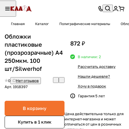
Главная
Каталог
Полиграфические материалы
Обло
Обложки
872 ₽
пластиковые
(прозрозрачные) А4
В наличии: 2
250мкм. 100
Рассчитать доставку
шт/Silwerhof
Нашли дешевле?
0
Нет отзывов
Хочу в подарок
Арт.
1918397
Гарантия 5 лет
В корзину
Цена действительна только для
интернет-магазина и может
Купить в 1 клик
отличаться от цен в розничных