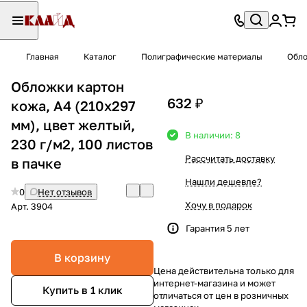
Главная
Каталог
Полиграфические материалы
Обло
Обложки картон
632 ₽
кожа, А4 (210х297
мм), цвет желтый,
В наличии: 8
230 г/м2, 100 листов
Рассчитать доставку
в пачке
Нашли дешевле?
0
Нет отзывов
Хочу в подарок
Арт.
3904
Гарантия 5 лет
В корзину
Цена действительна только для
интернет-магазина и может
Купить в 1 клик
отличаться от цен в розничных