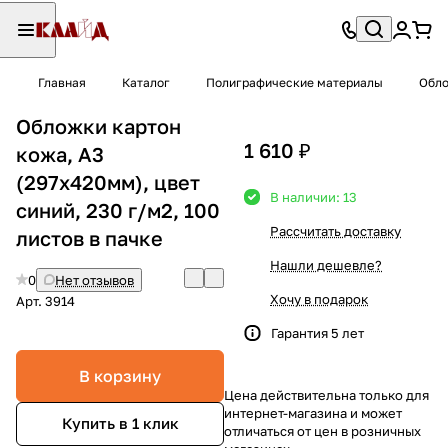
Главная
Каталог
Полиграфические материалы
Обло
Обложки картон
1 610 ₽
кожа, А3
(297х420мм), цвет
В наличии: 13
синий, 230 г/м2, 100
Рассчитать доставку
листов в пачке
Нашли дешевле?
0
Нет отзывов
Хочу в подарок
Арт.
3914
Гарантия 5 лет
В корзину
Цена действительна только для
интернет-магазина и может
Купить в 1 клик
отличаться от цен в розничных